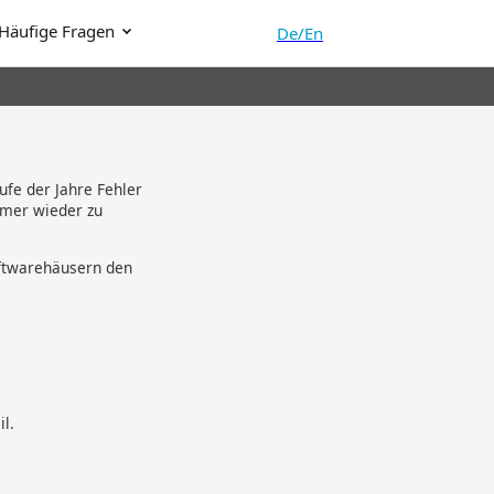
Häufige Fragen
De/En
fe der Jahre Fehler
mmer wieder zu
oftwarehäusern den
l.