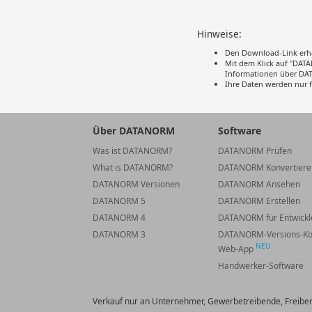
Hinweise:
Den Download-Link erhal
Mit dem Klick auf "DAT
Informationen über DAT
Ihre Daten werden nur f
Über DATANORM
Software
Was ist DATANORM?
DATANORM Prüfen
What is DATANORM?
DATANORM Konvertiere
DATANORM Versionen
DATANORM Ansehen
DATANORM 5
DATANORM Erstellen
DATANORM 4
DATANORM für Entwickl
DATANORM 3
DATANORM-Versions-Ko
NEU
Web-App
Handwerker-Software
Verkauf nur an Unternehmer, Gewerbetreibende, Freiberuf