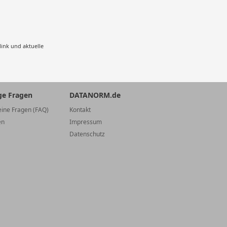
ink und aktuelle
ge Fragen
DATANORM.de
ine Fragen (FAQ)
Kontakt
en
Impressum
Datenschutz