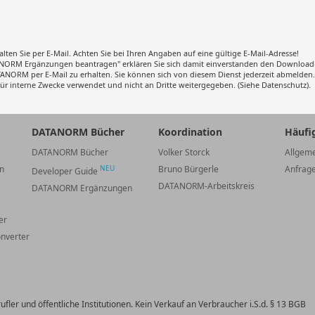
ten Sie per E-Mail. Achten Sie bei Ihren Angaben auf eine gültige E-Mail-Adresse!
ANORM Ergänzungen beantragen" erklären Sie sich damit einverstanden den Downloadl
ANORM per E-Mail zu erhalten. Sie können sich von diesem Dienst jederzeit abmelden.
ür interne Zwecke verwendet und nicht an Dritte weitergegeben. (Siehe Datenschutz).
DATANORM Bücher
Koordination
Häufi
DATANORM Bücher
Volker Storck
Allgeme
n
NEU
Bruno Bürgerle
Anfrag
Developer Guide
DATANORM-Arbeitskreis
DATANORM Ergänzungen
er
nverter
ler und öffentliche Institutionen. Kein Verkauf an Verbraucher i.S.d. § 13 BGB