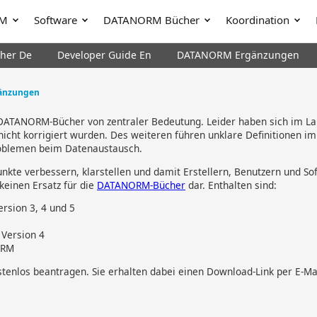
RM
Software
DATANORM Bücher
Koordination
her De
Developer Guide En
DATANORM Ergänzungen
änzungen
DATANORM-Bücher von zentraler Bedeutung. Leider haben sich im Lau
nicht korrigiert wurden. Des weiteren führen unklare Definitionen i
roblemen beim Datenaustausch.
kte verbessern, klarstellen und damit Erstellern, Benutzern und S
einen Ersatz für die
DATANORM-Bücher
dar. Enthalten sind:
sion 3, 4 und 5
Version 4
ORM
enlos beantragen. Sie erhalten dabei einen Download-Link per E-Mai